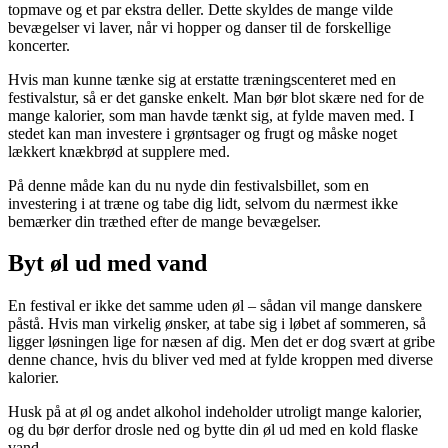
topmave og et par ekstra deller. Dette skyldes de mange vilde
bevægelser vi laver, når vi hopper og danser til de forskellige
koncerter.
Hvis man kunne tænke sig at erstatte træningscenteret med en
festivalstur, så er det ganske enkelt. Man bør blot skære ned for de
mange kalorier, som man havde tænkt sig, at fylde maven med. I
stedet kan man investere i grøntsager og frugt og måske noget
lækkert knækbrød at supplere med.
På denne måde kan du nu nyde din festivalsbillet, som en
investering i at træne og tabe dig lidt, selvom du nærmest ikke
bemærker din træthed efter de mange bevægelser.
Byt øl ud med vand
En festival er ikke det samme uden øl – sådan vil mange danskere
påstå. Hvis man virkelig ønsker, at tabe sig i løbet af sommeren, så
ligger løsningen lige for næsen af dig. Men det er dog svært at gribe
denne chance, hvis du bliver ved med at fylde kroppen med diverse
kalorier.
Husk på at øl og andet alkohol indeholder utroligt mange kalorier,
og du bør derfor drosle ned og bytte din øl ud med en kold flaske
vand.