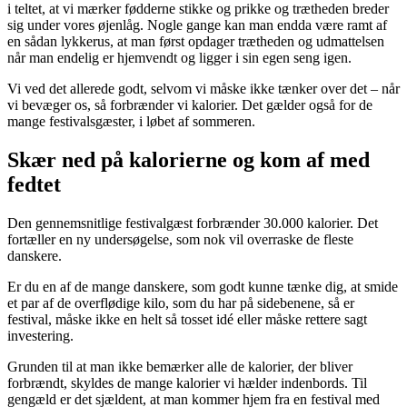
i teltet, at vi mærker fødderne stikke og prikke og trætheden breder
sig under vores øjenlåg. Nogle gange kan man endda være ramt af
en sådan lykkerus, at man først opdager trætheden og udmattelsen
når man endelig er hjemvendt og ligger i sin egen seng igen.
Vi ved det allerede godt, selvom vi måske ikke tænker over det – når
vi bevæger os, så forbrænder vi kalorier. Det gælder også for de
mange festivalsgæster, i løbet af sommeren.
Skær ned på kalorierne og kom af med
fedtet
Den gennemsnitlige festivalgæst forbrænder 30.000 kalorier. Det
fortæller en ny undersøgelse, som nok vil overraske de fleste
danskere.
Er du en af de mange danskere, som godt kunne tænke dig, at smide
et par af de overflødige kilo, som du har på sidebenene, så er
festival, måske ikke en helt så tosset idé eller måske rettere sagt
investering.
Grunden til at man ikke bemærker alle de kalorier, der bliver
forbrændt, skyldes de mange kalorier vi hælder indenbords. Til
gengæld er det sjældent, at man kommer hjem fra en festival med