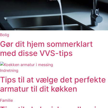
Bolig
Gør dit hjem sommerklart
med disse VVS-tips
Indretning
Tips til at vælge det perfekte
armatur til dit køkken
Familie