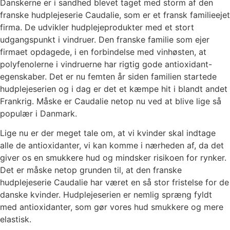
Danskerne er i sandhed blevet taget med storm af den
franske hudplejeserie Caudalie, som er et fransk familieejet
firma. De udvikler hudplejeprodukter med et stort
udgangspunkt i vindruer. Den franske familie som ejer
firmaet opdagede, i en forbindelse med vinhøsten, at
polyfenolerne i vindruerne har rigtig gode antioxidant-
egenskaber. Det er nu femten år siden familien startede
hudplejeserien og i dag er det et kæmpe hit i blandt andet
Frankrig. Måske er Caudalie netop nu ved at blive lige så
populær i Danmark.
Lige nu er der meget tale om, at vi kvinder skal indtage
alle de antioxidanter, vi kan komme i nærheden af, da det
giver os en smukkere hud og mindsker risikoen for rynker.
Det er måske netop grunden til, at den franske
hudplejeserie Caudalie har været en så stor fristelse for de
danske kvinder. Hudplejeserien er nemlig spræng fyldt
med antioxidanter, som gør vores hud smukkere og mere
elastisk.