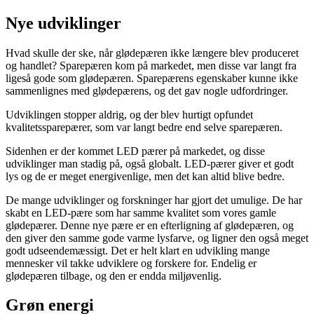
Nye udviklinger
Hvad skulle der ske, når glødepæren ikke længere blev produceret
og handlet? Sparepæren kom på markedet, men disse var langt fra
ligeså gode som glødepæren. Sparepærens egenskaber kunne ikke
sammenlignes med glødepærens, og det gav nogle udfordringer.
Udviklingen stopper aldrig, og der blev hurtigt opfundet
kvalitetssparepærer, som var langt bedre end selve sparepæren.
Sidenhen er der kommet LED pærer på markedet, og disse
udviklinger man stadig på, også globalt. LED-pærer giver et godt
lys og de er meget energivenlige, men det kan altid blive bedre.
De mange udviklinger og forskninger har gjort det umulige. De har
skabt en LED-pære som har samme kvalitet som vores gamle
glødepærer. Denne nye pære er en efterligning af glødepæren, og
den giver den samme gode varme lysfarve, og ligner den også meget
godt udseendemæssigt. Det er helt klart en udvikling mange
mennesker vil takke udviklere og forskere for. Endelig er
glødepæren tilbage, og den er endda miljøvenlig.
Grøn energi