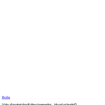
Bolig
Valg af materialer til dine tagrender – Hvad er bedst?