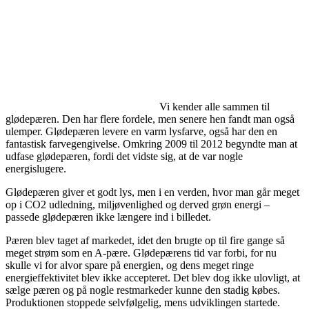
Vi kender alle sammen til
glødepæren. Den har flere fordele, men senere hen fandt man også
ulemper. Glødepæren levere en varm lysfarve, også har den en
fantastisk farvegengivelse. Omkring 2009 til 2012 begyndte man at
udfase glødepæren, fordi det vidste sig, at de var nogle
energislugere.
Glødepæren giver et godt lys, men i en verden, hvor man går meget
op i CO2 udledning, miljøvenlighed og derved grøn energi –
passede glødepæren ikke længere ind i billedet.
Pæren blev taget af markedet, idet den brugte op til fire gange så
meget strøm som en A-pære. Glødepærens tid var forbi, for nu
skulle vi for alvor spare på energien, og dens meget ringe
energieffektivitet blev ikke accepteret. Det blev dog ikke ulovligt, at
sælge pæren og på nogle restmarkeder kunne den stadig købes.
Produktionen stoppede selvfølgelig, mens udviklingen startede.