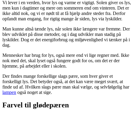
Vi lever i en verden, hvor lys og varme er vigtigt. Solen giver os lys,
men kun i dagtimer og mere om sommeren end om vinteren. Det er
ikke altid nok, og vi er nødt til at få hjælp andre steder fra. Derfor
opfandt man engang, for rigtig mange år siden, lys via lyskilder.
Man kunne altså tænde lys, når solen ikke længere var fremme. Der
blev udviklet på disse metoder, og i dag udvikler man stadig på
lyskilder. Dog er det energiforbrug og miljøvenlighed vi tænker på i
dag.
Mennesker har brug for lys, også mere end vi lige regner med. Ikke
nok med det, skal lyset også fungere godt for os, om det er der
hjemme, på arbejdet eller i skolen.
Der findes mange forskellige slags pære, som hver giver et
forskelligt lys. Det betyder også, at det kan være meget svært, at
finde ud af. Hvilken slags pære man skal vælge, og selvfølgelig har
lampen
også noget at sige.
Farvel til glødepæren