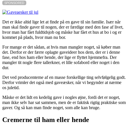
SPONSORED
Det er ikke altid lige let at finde på en gave til sin familie. Især når
man skal finde gaver til nogen, der er færdige med den fase af livet,
hvor man har fået fuldtidsjob og måske har fået et hus at bo i og er
kommet på plads, hvor man nu bor.
For mange er det sådan, at hvis man mangler noget, så køber man
det. Derfor er der færre oplagte gaveideer hos dem, der er i denne
fase, end hos ham eller hende, der lige er flyttet hjemmefra. Der
mangler tit nogle flere tallerkner, et lille sofabord eller noget i den
dur.
Det ved producenterne af en masse forskellige ting selvfølgelig godt.
Derfor vrimler det også med gaveæsker, når vi begynder at nærme
os juletid.
Måske er det lidt en kedelig gave i nogles øjne, fordi det er noget,
man ikke selv har sat sammen, men de er faktisk rigtig praktiske som
gaver. Og så kan man finde noget, som alle kan bruge.
Cremerne til ham eller hende