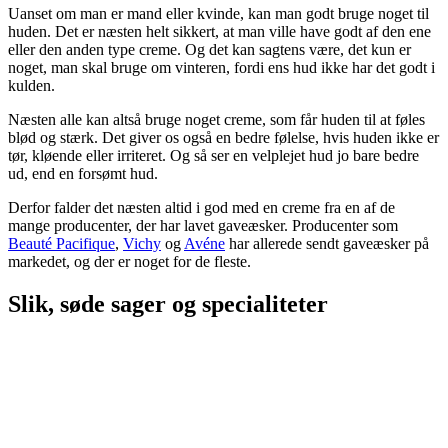
Uanset om man er mand eller kvinde, kan man godt bruge noget til
huden. Det er næsten helt sikkert, at man ville have godt af den ene
eller den anden type creme. Og det kan sagtens være, det kun er
noget, man skal bruge om vinteren, fordi ens hud ikke har det godt i
kulden.
Næsten alle kan altså bruge noget creme, som får huden til at føles
blød og stærk. Det giver os også en bedre følelse, hvis huden ikke er
tør, kløende eller irriteret. Og så ser en velplejet hud jo bare bedre
ud, end en forsømt hud.
Derfor falder det næsten altid i god med en creme fra en af de
mange producenter, der har lavet gaveæsker. Producenter som
Beauté Pacifique
,
Vichy
og
Avéne
har allerede sendt gaveæsker på
markedet, og der er noget for de fleste.
Slik, søde sager og specialiteter