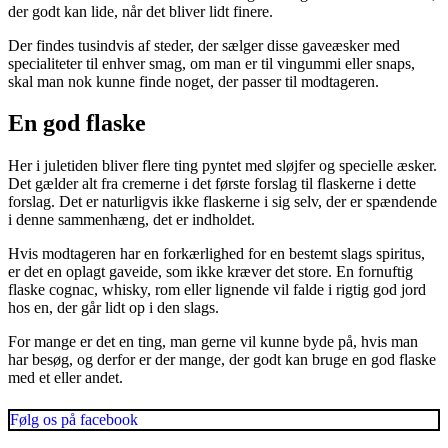
der godt kan lide, når det bliver lidt finere.
Der findes tusindvis af steder, der sælger disse gaveæsker med
specialiteter til enhver smag, om man er til vingummi eller snaps,
skal man nok kunne finde noget, der passer til modtageren.
En god flaske
Her i juletiden bliver flere ting pyntet med sløjfer og specielle æsker.
Det gælder alt fra cremerne i det første forslag til flaskerne i dette
forslag. Det er naturligvis ikke flaskerne i sig selv, der er spændende
i denne sammenhæng, det er indholdet.
Hvis modtageren har en forkærlighed for en bestemt slags spiritus,
er det en oplagt gaveide, som ikke kræver det store. En fornuftig
flaske cognac, whisky, rom eller lignende vil falde i rigtig god jord
hos en, der går lidt op i den slags.
For mange er det en ting, man gerne vil kunne byde på, hvis man
har besøg, og derfor er der mange, der godt kan bruge en god flaske
med et eller andet.
Følg os på facebook