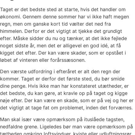
Taget er det bedste sted at starte, hvis det handler om
økonomi. Gennem denne sommer har vi ikke haft megen
regn, men om ganske kort tid vælter det ned fra
himmelen. Derfor er det vigtigt at tjekke det grundigt
efter. Måske sidder du nu og tænker, at det ikke fejlede
noget sidste år, men det er alligevel en god idé, at få
kigget det efter. Der kan være skader, som er opstået i
løbet af vinteren eller forårssæsonen.
Den værste udfordring i efteråret er alt den regn der
kommer. Taget er derfor det første sted, du bør smide
dine penge. Hvis ikke man har konstateret utætheder, er
det bedste, du kan gøre, at kravle op på taget og kigge
nøje efter. Der kan være en skade, som er på vej og her er
det vigtigt at tage fat om problemet, inden det forværres.
Man skal især være opmærksom på ituslåede tagsten,
nedfaldne grene. Ligeledes bør man være opmærksom på
tætheden omkring loftsvinduer, kviste eller udluftningsrør.