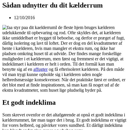
Sådan udnytter du dit kælderrum
12/10/2016
I de fleste hjem bruges kælderen
udelukkende til opbevaring og rod. Ofte skyldes det, at kælderen
ikke umiddelbart er bygget til beboelse, og derfor er præget af fugt,
dårlig isolering og lavt til loftet. Der er dog en del kvadratmeter af
hente i kælderen, hvis man mangler et ekstra rum, og ikke har
pladsen omkring huset til at udvide. Der findes mange forskellige
muligheder i et kælderrum, men først og fremmest er det vigtigt, at
indeklimaet i kælderen er helt i orden. Til det formål kan man
benytte sig af en
affugter
og få efterisoleret kælderen. På den måde
vil man trygt kunne opholde sig i kælderen uden nogle
helbredsmæssige konsekvenser. Når det praktiske først er ordnet, er
det blot med at finde inspirationen, så man kan få noget ud af de
ekstra kvadratmeter, som huset lige pludselig byder på.
Et godt indeklima
Som skrevet ovenfor er det altafgørende at opnå et godt indeklima i
kælderrummet, før man tager det i brug. Et godt indeklima er vigtigt
for vores helbred, og påvirker vores sundhed. Et dårligt indeklima