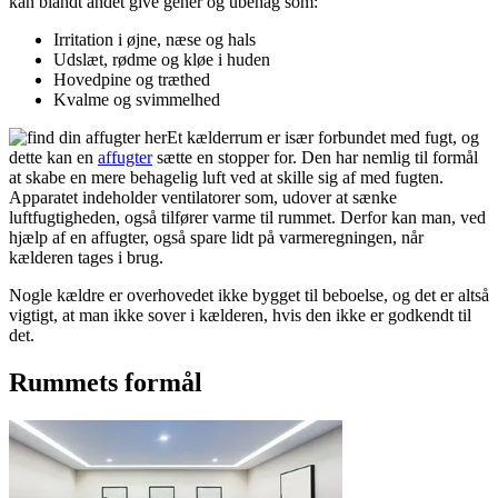
kan blandt andet give gener og ubehag som:
Irritation i øjne, næse og hals
Udslæt, rødme og kløe i huden
Hovedpine og træthed
Kvalme og svimmelhed
Et kælderrum er især forbundet med fugt, og
dette kan en
affugter
sætte en stopper for. Den har nemlig til formål
at skabe en mere behagelig luft ved at skille sig af med fugten.
Apparatet indeholder ventilatorer som, udover at sænke
luftfugtigheden, også tilfører varme til rummet. Derfor kan man, ved
hjælp af en affugter, også spare lidt på varmeregningen, når
kælderen tages i brug.
Nogle kældre er overhovedet ikke bygget til beboelse, og det er altså
vigtigt, at man ikke sover i kælderen, hvis den ikke er godkendt til
det.
Rummets formål