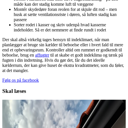
måde kan der stadig komme luft til væggene
Montér skydedøre foran reolen for at skjule dit rod – men
husk at sætte ventilationsriste i døren, så luften stadig kan
passere
Sorter rodet i kasser og skriv udenpå hvad kasserne
indeholder. Så er det nemmere at finde rundt i rodet
Der skal altså virkelig tages hensyn til indeklimaet, når man
planlægger at bruge sin kælder til beboelse eller i hvert fald til mere
end et opbevaringsrum. Kontroller altid om rummet er godkendt til
beboelse, brug en
affugter
til at skabe et godt indeklima og tænk på
fugten i din indretning. Hvis du gør det, får du det ideelle
kælderrum, der kan give huset de ekstra kvadratmeter, som du føler,
at det mangler.
Følg os på facebook
Skal læses