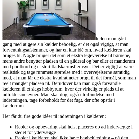
Inden man går i
gang med at gøre sin kælder beboelig, er det også vigtigt, at man
forventningsafstemmer, og har en klar idé om, hvad kælderen skal
bruges til. Nogle bruger det som et ekstra legeværelse til børnene,
mens andre benytter pladsen til en gildesal og bar eller et manderum
med poolbord og et stort fladskærmsfjernsyn. Det er vigtigt at være
realistisk og tage rummets størrelse med i overvejelserne samtidig
med, at man får de ekstra kvadratmeter brugt til det formål, som man
reelt mangler pladsen til. Derudover kan man også forvandle
kælderen til et slags hobbyrum, hvor der virkelig er plads til at
udfolde sine evner. Man skal dog, også i forbindelse med
indretningen, tage forbeholdt for det fugt, der ofte opstår i
kælderrum.
Her får du fire gode idéer til indretningen i kælderen:
Reoler og opbevaring skal helst placeres op ad indervægge i
stedet for ydervægge
Reoler i kælderen skal ikke have bagbeklædning – på den