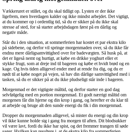
Vækkeruret er stillet, og du skal tidligt op. Lysten er der ikke
ligefrem, men hverdagen kalder og ikke mindst arbejdet. Det vigtigt,
at du kommer op i ordentlig tid, så du er sikker på du ikke skal
stresse af sted, for så starter arbejdsdagen først på en dårlig og
negativ måde.
Står du i den situation, at sommerferien har kostet et par ekstra kilo
på sidebene, og derfor vil springe morgenmaden over, så du ikke får
endnu mere dårligsamvittighed over for badevægten. Så husk på, at
det er ligeså nemt og hurtigt, at købe en drikke yoghurt eller et
stykke frugt, som at dreje ind til bageren og købe et hvidt brød og en
kage. Og hvis tiden alligevel ender med at rende fra dig, og du er
nødt til at købe noget på vejen, så hav din dårlige samvittighed med i
tasken, så du er sikker på at du ikke pludseligt står inde i bageren.
Morgenmad er det vigtigste måltid, og derfor starter en god dag
selvfølgelig med en portion morgenmad. Et godt nærrigt måltid om
morgenen får din hjerne og din krop i gang, og herefter er du klar til
at arbejde og bruge alt den sunde energi du fik i din morgenmad.
Dropper du morgenmaden alligevel, så mister du energi og din krop
vil ikke kunne holde sig i gang fra morgen til aften. Dit blodsukker
vil være lavt, fordi du ikke har spist, og det fremmer trangen til søde
sager. Hvilken kan resultere i, at de ekstra kilo fra sommerferien