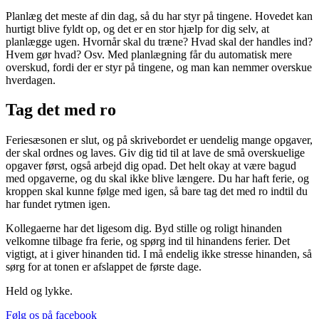
Planlæg det meste af din dag, så du har styr på tingene. Hovedet kan
hurtigt blive fyldt op, og det er en stor hjælp for dig selv, at
planlægge ugen. Hvornår skal du træne? Hvad skal der handles ind?
Hvem gør hvad? Osv. Med planlægning får du automatisk mere
overskud, fordi der er styr på tingene, og man kan nemmer overskue
hverdagen.
Tag det med ro
Feriesæsonen er slut, og på skrivebordet er uendelig mange opgaver,
der skal ordnes og laves. Giv dig tid til at lave de små overskuelige
opgaver først, også arbejd dig opad. Det helt okay at være bagud
med opgaverne, og du skal ikke blive længere. Du har haft ferie, og
kroppen skal kunne følge med igen, så bare tag det med ro indtil du
har fundet rytmen igen.
Kollegaerne har det ligesom dig. Byd stille og roligt hinanden
velkomne tilbage fra ferie, og spørg ind til hinandens ferier. Det
vigtigt, at i giver hinanden tid. I må endelig ikke stresse hinanden, så
sørg for at tonen er afslappet de første dage.
Held og lykke.
Følg os på facebook