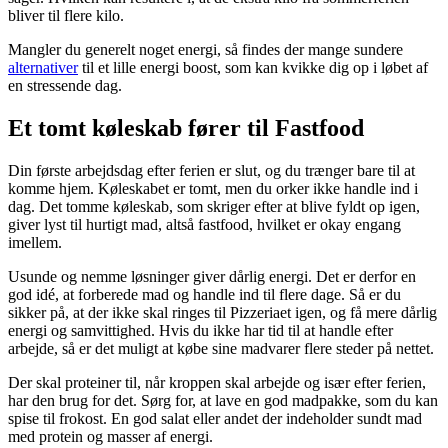
bliver til flere kilo.
Mangler du generelt noget energi, så findes der mange sundere
alternativer
til et lille energi boost, som kan kvikke dig op i løbet af
en stressende dag.
Et tomt køleskab fører til Fastfood
Din første arbejdsdag efter ferien er slut, og du trænger bare til at
komme hjem. Køleskabet er tomt, men du orker ikke handle ind i
dag. Det tomme køleskab, som skriger efter at blive fyldt op igen,
giver lyst til hurtigt mad, altså fastfood, hvilket er okay engang
imellem.
Usunde og nemme løsninger giver dårlig energi. Det er derfor en
god idé, at forberede mad og handle ind til flere dage. Så er du
sikker på, at der ikke skal ringes til Pizzeriaet igen, og få mere dårlig
energi og samvittighed. Hvis du ikke har tid til at handle efter
arbejde, så er det muligt at købe sine madvarer flere steder på nettet.
Der skal proteiner til, når kroppen skal arbejde og især efter ferien,
har den brug for det. Sørg for, at lave en god madpakke, som du kan
spise til frokost. En god salat eller andet der indeholder sundt mad
med protein og masser af energi.