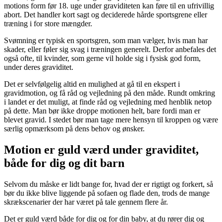
motions form før 18. uge under graviditeten kan føre til en ufrivillig
abort. Det handler kort sagt og deciderede hårde sportsgrene eller
træning i for store mængder.
Svømning er typisk en sportsgren, som man vælger, hvis man har
skader, eller føler sig svag i træningen generelt. Derfor anbefales det
også ofte, til kvinder, som gerne vil holde sig i fysisk god form,
under deres graviditet.
Det er selvfølgelig altid en mulighed at gå til en ekspert i
gravidmotion, og få råd og vejledning på den måde. Rundt omkring
i landet er det muligt, at finde råd og vejledning med henblik netop
på dette. Man bør ikke droppe motionen helt, bare fordi man er
blevet gravid. I stedet bør man tage mere hensyn til kroppen og være
særlig opmærksom på dens behov og ønsker.
Motion er guld værd under graviditet,
både for dig og dit barn
Selvom du måske er lidt bange for, hvad der er rigtigt og forkert, så
bør du ikke blive liggende på sofaen og flade den, trods de mange
skrækscenarier der har været på tale gennem flere år.
Det er guld værd både for dig og for din baby, at du rører dig og