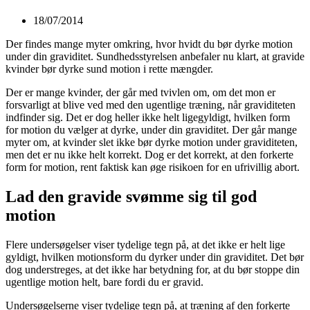
18/07/2014
Der findes mange myter omkring, hvor hvidt du bør dyrke motion
under din graviditet. Sundhedsstyrelsen anbefaler nu klart, at gravide
kvinder bør dyrke sund motion i rette mængder.
Der er mange kvinder, der går med tvivlen om, om det mon er
forsvarligt at blive ved med den ugentlige træning, når graviditeten
indfinder sig. Det er dog heller ikke helt ligegyldigt, hvilken form
for motion du vælger at dyrke, under din graviditet. Der går mange
myter om, at kvinder slet ikke bør dyrke motion under graviditeten,
men det er nu ikke helt korrekt. Dog er det korrekt, at den forkerte
form for motion, rent faktisk kan øge risikoen for en ufrivillig abort.
Lad den gravide svømme sig til god
motion
Flere undersøgelser viser tydelige tegn på, at det ikke er helt lige
gyldigt, hvilken motionsform du dyrker under din graviditet. Det bør
dog understreges, at det ikke har betydning for, at du bør stoppe din
ugentlige motion helt, bare fordi du er gravid.
Undersøgelserne viser tydelige tegn på, at træning af den forkerte