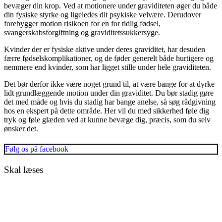
bevæger din krop. Ved at motionere under graviditeten øger du både
din fysiske styrke og ligeledes dit psykiske velvære. Derudover
forebygger motion risikoen for en for tidlig fødsel,
svangerskabsforgiftning og graviditetssukkersyge.
Kvinder der er fysiske aktive under deres graviditet, har desuden
færre fødselskomplikationer, og de føder generelt både hurtigere og
nemmere end kvinder, som har ligget stille under hele graviditeten.
Det bør derfor ikke være noget grund til, at være bange for at dyrke
lidt grundlæggende motion under din graviditet. Du bør stadig gøre
det med måde og hvis du stadig har bange anelse, så søg rådgivning
hos en ekspert på dette område. Her vil du med sikkerhed føle dig
tryk og føle glæden ved at kunne bevæge dig, præcis, som du selv
ønsker det.
Følg os på facebook
Skal læses